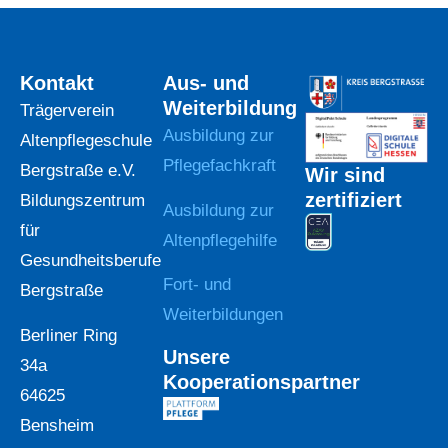
Kontakt
Aus- und
Weiterbildung
Trägerverein
Ausbildung zur
Altenpflegeschule
Pflegefachkraft
Bergstraße e.V.
Wir sind
zertifiziert
Bildungszentrum
Ausbildung zur
für
Altenpflegehilfe
Gesundheitsberufe
Fort- und
Bergstraße
Weiterbildungen
Berliner Ring
Unsere
34a
Kooperationspartner
64625
Bensheim